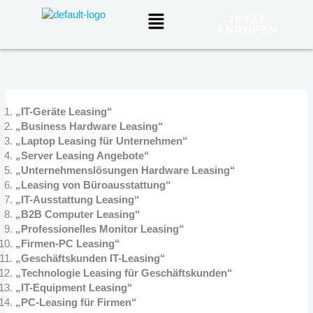
Zum
Menü
JETZT
Inhalt
ANRUFEN
springen
„IT-Geräte Leasing“
„Business Hardware Leasing“
„Laptop Leasing für Unternehmen“
„Server Leasing Angebote“
„Unternehmenslösungen Hardware Leasing“
„Leasing von Büroausstattung“
„IT-Ausstattung Leasing“
„B2B Computer Leasing“
„Professionelles Monitor Leasing“
„Firmen-PC Leasing“
„Geschäftskunden IT-Leasing“
„Technologie Leasing für Geschäftskunden“
„IT-Equipment Leasing“
„PC-Leasing für Firmen“